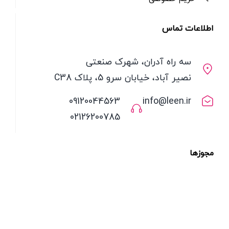
اطلاعات تماس
سه راه آدران، شهرک صنعتی
نصیر آباد، خیابان سرو 5، پلاک C38
09120044563
info@leen.ir
02126200785
مجوزها